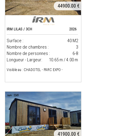
44900.00 €
IRM LILAS / 3CH
2026
Surface :
40 M2
Nombre de chambres :
3
Nombre de personnes :
6-8
Longueur - Largeur:
10.65 m / 4.00 m
Visible au : CHADOTEL - PARC EXPO -
num : 2245
41900.00 €