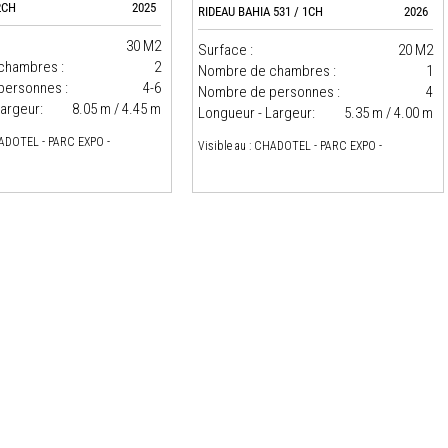
2CH
2025
RIDEAU BAHIA 531 / 1CH
2026
30 M2
Surface :
20 M2
chambres :
2
Nombre de chambres :
1
personnes :
4-6
Nombre de personnes :
4
argeur:
8.05 m / 4.45 m
Longueur - Largeur:
5.35 m / 4.00 m
HADOTEL - PARC EXPO -
Visible au : CHADOTEL - PARC EXPO -
.