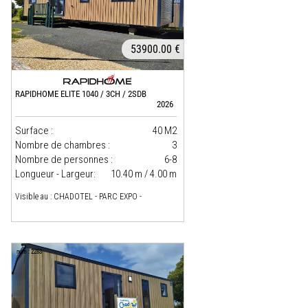
53900.00 €
RAPIDHOME ELITE 1040 / 3CH / 2SDB
2026
Surface :
40 M2
Nombre de chambres :
3
Nombre de personnes :
6-8
Longueur - Largeur:
10.40 m / 4.00 m
Visible au : CHADOTEL - PARC EXPO -
num : 2283