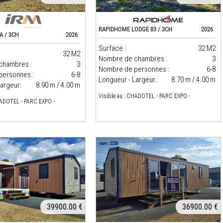
RAPIDHOME LODGE 83 / 3CH
2026
A / 3CH
2026
Surface :
32 M2
32 M2
Nombre de chambres :
3
chambres :
3
Nombre de personnes :
6-8
personnes :
6-8
Longueur - Largeur:
8.70 m / 4.00 m
argeur:
8.90 m / 4.00 m
Visible au : CHADOTEL - PARC EXPO -
HADOTEL - PARC EXPO -
num : 2238
39900.00 €
36900.00 €