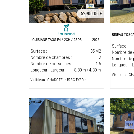
52900.00 €
RIDEAU TOSCA
LOUISIANE TAOS F4 / 2CH / 2SDB
2026
Surface :
Surface :
35 M2
Nombre de 
Nombre de chambres :
2
Nombre de 
Nombre de personnes :
4-6
Longueur - L
Longueur - Largeur:
8.80 m / 4.30 m
Visible au : C
Visible au : CHADOTEL - PARC EXPO -
num : 2234
num : 2203