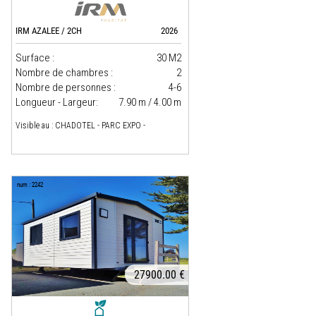
IRM AZALEE / 2CH
2026
Surface :
30 M2
Nombre de chambres :
2
Nombre de personnes :
4-6
Longueur - Largeur:
7.90 m / 4.00 m
Visible au : CHADOTEL - PARC EXPO -
num : 2242
27900.00 €