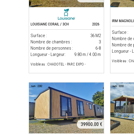
IRM MAGNOLI
LOUISIANE CORAIL / 3CH
2026
Surface :
Surface :
36 M2
Nombre de 
Nombre de chambres :
3
Nombre de 
Nombre de personnes :
6-8
Longueur - L
Longueur - Largeur:
9.80 m / 4.00 m
Visible au : C
Visible au : CHADOTEL - PARC EXPO -
num : 2282
num : 2233
39900.00 €