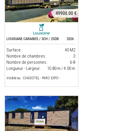
49900.00 €
LOUISIANE CARAIBES / 3CH / 2SDB
2026
Surface :
40 M2
Nombre de chambres :
3
Nombre de personnes :
6-8
Longueur - Largeur:
10.80 m / 4.00 m
Visible au : CHADOTEL - PARC EXPO -
num : 2202