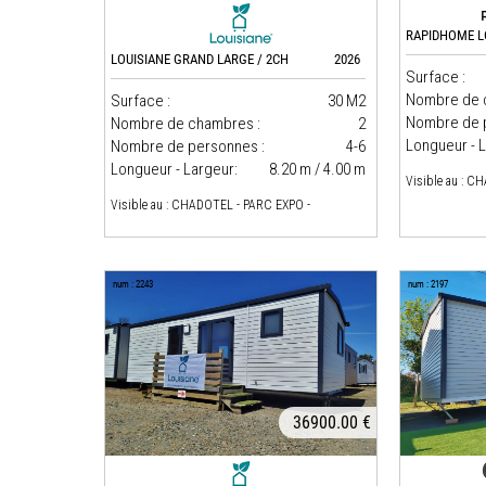
RAPIDHOME LO
LOUISIANE GRAND LARGE / 2CH
2026
Surface :
Nombre de 
Surface :
30 M2
Nombre de 
Nombre de chambres :
2
Longueur - L
Nombre de personnes :
4-6
Longueur - Largeur:
8.20 m / 4.00 m
Visible au : C
Visible au : CHADOTEL - PARC EXPO -
num : 2243
num : 2197
36900.00 €