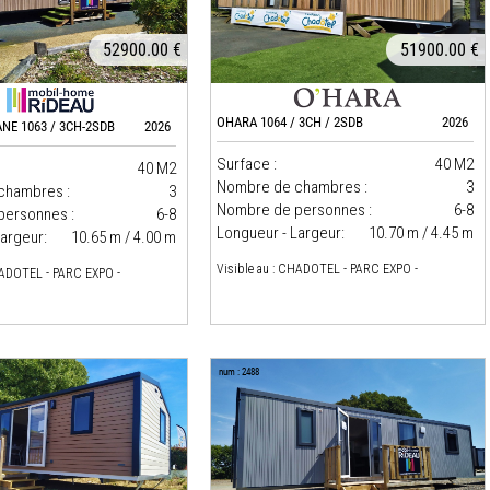
52900.00 €
51900.00 €
OHARA 1064 / 3CH / 2SDB
2026
NE 1063 / 3CH-2SDB
2026
Surface :
40 M2
40 M2
Nombre de chambres :
3
chambres :
3
Nombre de personnes :
6-8
personnes :
6-8
Longueur - Largeur:
10.70 m / 4.45 m
argeur:
10.65 m / 4.00 m
Visible au : CHADOTEL - PARC EXPO -
HADOTEL - PARC EXPO -
num : 2488