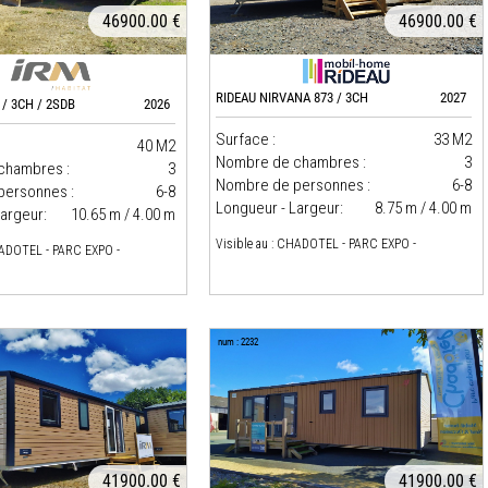
46900.00 €
46900.00 €
RIDEAU NIRVANA 873 / 3CH
2027
 / 3CH / 2SDB
2026
Surface :
33 M2
40 M2
Nombre de chambres :
3
chambres :
3
Nombre de personnes :
6-8
personnes :
6-8
Longueur - Largeur:
8.75 m / 4.00 m
argeur:
10.65 m / 4.00 m
Visible au : CHADOTEL - PARC EXPO -
HADOTEL - PARC EXPO -
num : 2232
41900.00 €
41900.00 €