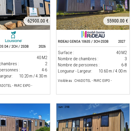
62900.00 €
55900.00 €
RIDEAU GENOA 1063S / 3CH-2SDB
2027
OS D4 / 2CH / 2SDB
2026
Surface :
40 M2
40 M2
Nombre de chambres :
3
chambres :
2
Nombre de personnes :
6-8
personnes :
4-6
Longueur - Largeur:
10.60 m / 4.00 m
argeur:
10.20 m / 4.30 m
Visible au : CHADOTEL - PARC EXPO -
HADOTEL - PARC EXPO -
num : 2198