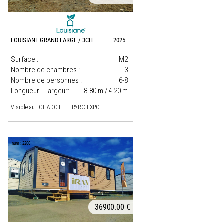
LOUISIANE GRAND LARGE / 3CH
2025
Surface :
M2
Nombre de chambres :
3
Nombre de personnes :
6-8
Longueur - Largeur:
8.80 m / 4.20 m
Visible au : CHADOTEL - PARC EXPO -
num : 2200
36900.00 €