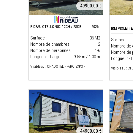
49900.00 €
RIDEAU OTELLO 952 / 2CH / 2SDB
2026
IRM VIOLETTE
Surface :
36 M2
Surface :
Nombre de chambres :
2
Nombre de 
Nombre de personnes :
4-6
Nombre de 
Longueur - Largeur:
9.55 m / 4.00 m
Longueur - L
Visible au : CHADOTEL - PARC EXPO -
Visible au : C
num : 2246
num : 2199
44900.00 €