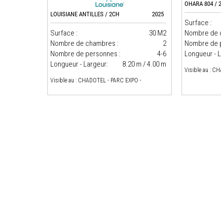
OHARA 804 / 
LOUISIANE ANTILLES / 2CH
2025
Surface :
Nombre de 
Surface :
30 M2
Nombre de 
Nombre de chambres :
2
Longueur - L
Nombre de personnes :
4-6
Longueur - Largeur:
8.20 m / 4.00 m
Visible au : C
Visible au : CHADOTEL - PARC EXPO -