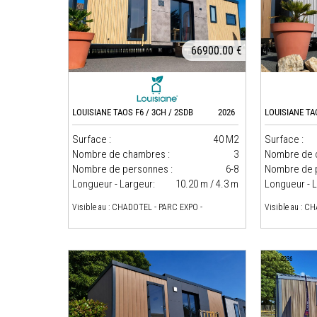
66900.00 €
LOUISIANE TAOS F6 / 3CH / 2SDB
2026
LOUISIANE TA
Surface :
40 M2
Surface :
Nombre de chambres :
3
Nombre de 
Nombre de personnes :
6-8
Nombre de 
Longueur - Largeur:
10.20 m / 4.3 m
Longueur - L
Visible au : CHADOTEL - PARC EXPO -
Visible au : C
num : 2286
num : 2236