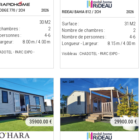
DGE 770 / 2CH
2026
RIDEAU BAHIA 812 / 2CH
2026
30 M2
Surface :
31 M2
chambres :
2
Nombre de chambres :
2
personnes :
4-6
Nombre de personnes :
4-6
argeur:
8.00 m / 4.00 m
Longueur - Largeur:
8.15 m / 4.00 m
HADOTEL - PARC EXPO -
Visible au : CHADOTEL - PARC EXPO -
num : 2495
35900.00 €
29900.00 €