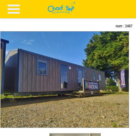
num : 2487