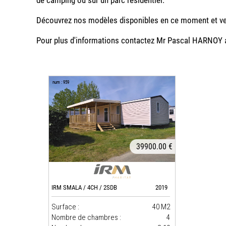
de camping ou sur un parc résidentiel.
Découvrez nos modèles disponibles en ce moment et ven
Pour plus d'informations contactez Mr Pascal HARNOY a
num : 959
39900.00 €
IRM SMALA / 4CH / 2SDB
2019
Surface :
40 M2
Nombre de chambres :
4