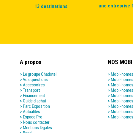
une entreprise f
13 destinations
A propos
NOS MOB
> Le groupe Chadotel
> Mobil-homes
> Vos questions
> Mobil-homes
> Accessoires
> Mobil-homes
> Transport
> Mobil-homes
> Financement
> Mobil-homes
> Guide d'achat
> Mobil-home
> Parc Exposition
> Mobil-home
> Actualités
> Mobil-home
> Espace Pro
> Mobil-home
> Nous contacter
> Mentions légales