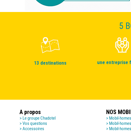
5 
une entreprise f
13 destinations
A propos
NOS MOB
> Le groupe Chadotel
> Mobil-homes
> Vos questions
> Mobil-homes
> Accessoires
> Mobil-homes