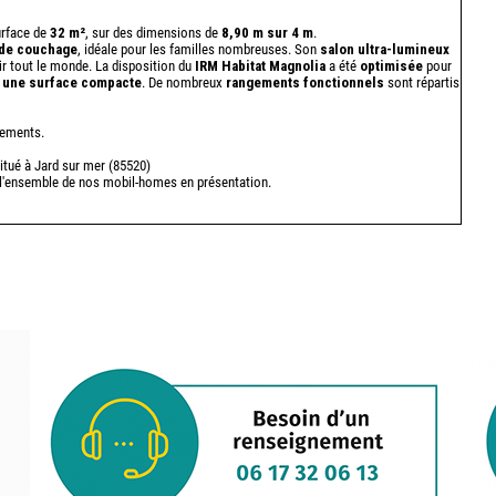
urface de
32 m²
, sur des dimensions de
8,90 m sur 4 m
.
 de couchage
, idéale pour les familles nombreuses. Son
salon ultra-lumineux
ir tout le monde. La disposition du
IRM Habitat Magnolia
a été
optimisée
pour
 une surface compacte
. De nombreux
rangements fonctionnels
sont répartis
pements.
itué à Jard sur mer (85520)
r l'ensemble de nos mobil-homes en présentation.