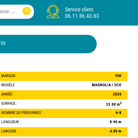
Service client
06.11.86.43.83
TER
MARQUE:
IRM
MODÈLE :
MAGNOLIA / 3CH
ANNÉE :
2026
SURFACE :
2
32.00 m
NOMBRE DE PERSONNES :
6-8
LONGUEUR :
8.90 m
LARGEUR :
4.00 m