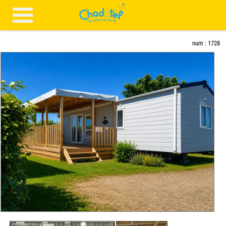
num : 1728