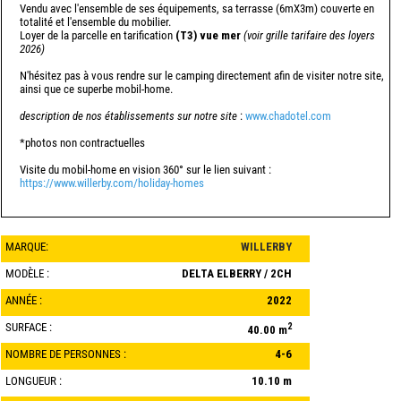
Vendu avec l'ensemble de ses équipements, sa terrasse (6mX3m) couverte en
totalité et l'ensemble du mobilier.
Loyer de la parcelle en tarification
(T3) vue mer
(voir grille tarifaire des loyers
2026)
N'hésitez pas à vous rendre sur le camping directement afin de visiter notre site,
ainsi que ce superbe mobil-home.
description de nos établissements sur notre site
:
www.chadotel.com
*photos non contractuelles
Visite du mobil-home en vision 360° sur le lien suivant :
https://www.willerby.com/holiday-homes
MARQUE:
WILLERBY
MODÈLE :
DELTA ELBERRY / 2CH
ANNÉE :
2022
SURFACE :
2
40.00 m
NOMBRE DE PERSONNES :
4-6
LONGUEUR :
10.10 m