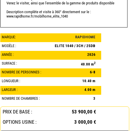
Venez le visiter, ainsi que l'ensemble de la gamme de produits disponible
Description complète et visite à 360° directement sur le :
www.rapidhome.fr/mobilhome_elite_1040
MARQUE:
RAPIDHOME
MODÈLE :
ELITE 1040 / 3CH / 2SDB
ANNÉE :
2026
SURFACE :
2
40.00 m
NOMBRE DE PERSONNES :
6-8
LONGUEUR :
10.40 m
LARGEUR :
4.00 m
NOMBRE DE CHAMBRES :
3
PRIX DE BASE :
53 900,00 €
OPTIONS USINE :
3 000,00 €