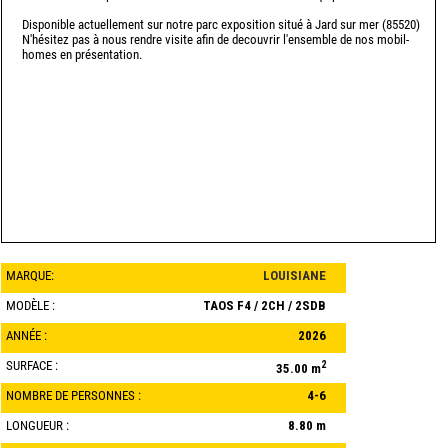
Disponible actuellement sur notre parc exposition situé à Jard sur mer (85520)
N'hésitez pas à nous rendre visite afin de decouvrir l'ensemble de nos mobil-
homes en présentation.
MARQUE:
LOUISIANE
MODÈLE :
TAOS F4 / 2CH / 2SDB
ANNÉE :
2026
SURFACE :
2
35.00 m
NOMBRE DE PERSONNES :
4-6
LONGUEUR :
8.80 m